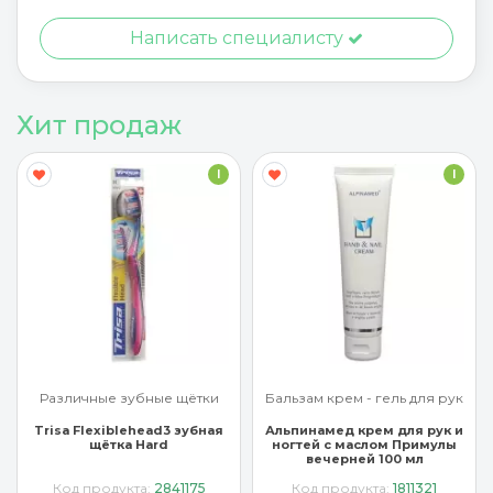
Написать специалисту
Хит продаж
I
I
Различные зубные щётки
Бальзам крем - гель для рук
Trisa Flexiblehead3 зубная
Альпинамед крем для рук и
щётка Hard
ногтей с маслом Примулы
вечерней 100 мл
Код продукта:
2841175
Код продукта:
1811321