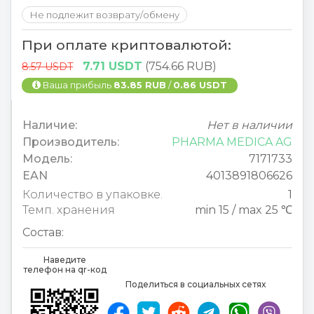
Не подлежит возврату/обмену
При оплате криптовалютой:
7.71 USDT
(754.66 RUB)
8.57 USDT
Ваша прибыль
83.85 RUB
/
0.86 USDT
Наличие:
Нет в наличии
Производитель:
PHARMA MEDICA AG
Модель:
7171733
EAN
4013891806626
Количество в упаковке.
1
Темп. хранения
min 15 / max 25 ℃
Состав:
Наведите
телефон на qr-код
Поделиться в социальных сетях