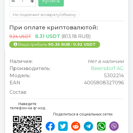
Купить
Не подлежит возврату/обмену
При оплате криптовалютой:
8.31 USDT
(813.18 RUB)
9.24 USDT
Ваша прибыль
90.35 RUB
/
0.92 USDT
Наличие:
Нет в наличии
Производитель:
Beiersdorf AG
Модель:
5302214
EAN
4005808327096
Состав:
Наведите
телефон на qr-код
Поделиться в социальных сетях