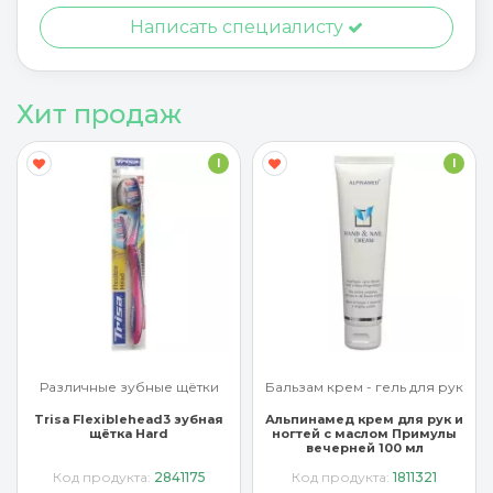
Написать специалисту
Хит продаж
I
I
Различные зубные щётки
Бальзам крем - гель для рук
Trisa Flexiblehead3 зубная
Альпинамед крем для рук и
щётка Hard
ногтей с маслом Примулы
вечерней 100 мл
Код продукта:
2841175
Код продукта:
1811321