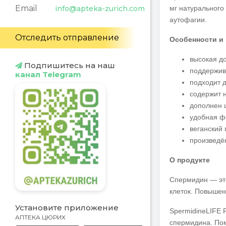
Email
мг натурального
info@apteka-zurich.com
аутофагии.
Отследить отправление
Особенности и
высокая д
Подпишитесь на наш
поддержив
канал Telegram
подходит д
содержит 
дополнен 
удобная ф
веганский 
произведё
О продукте
Спермидин — это
клеток. Повышен
Установите приложение
SpermidineLIFE 
АПТЕКА ЦЮРИХ
спермидина. Пом