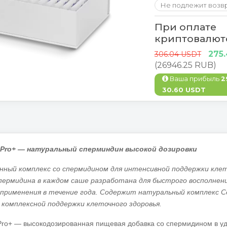
Не подлежит возв
При оплате
криптовалют
275
306.04 USDT
(26946.25 RUB)
Ваша прибыль
2
30.60 USDT
 Pro+
—
натуральный сперминдин высокой дозировки
нный комплекс со спермидином для интенсивной поддержки клет
пермидина в каждом саше разработана для быстрого восполнени
 применения в течение года. Содержит натуральный комплекс C
 комплексной поддержки клеточного здоровья.
Pro+ — высокодозированная пищевая добавка со спермидином в уд