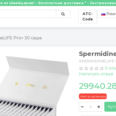
ейцарии! • Бесплатная доставка * • Застрахованные 
ATC-
Язык
Code
neLIFE Pro+ 30 саше
Spermidine
SPERMIDINELIFE P
0 от
Написать отзыв
29940.2
Нет в наличии
Куп