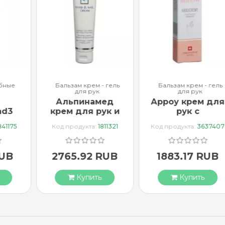
бные
Бальзам крем - гель
Бальзам крем - гель
для рук
для рук
Альпинамед
Арроу крем для
ad3
крем для рук и
рук с
тка
ногтей с маслом
миндальным
841175
Код продукта:
1811321
Код продукта:
3637407
Примулы
маслом 65 мл
вечерней 100 мл
RUB
2765.92 RUB
1883.17 RUB
Купить
Купить