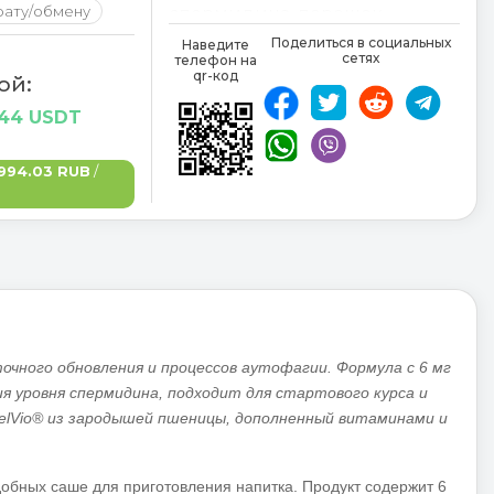
рату/обмену
спермидина
,
порошок
лимонного сока
,
Поделиться в социальных
Наведите
сетях
телефон на
трикальцийфосфат
,
яблочный
qr-код
ой:
порошок
,
каротин
,
глюконат
цинка
,
лимонная кислота
,
.44 USDT
тиамина гидрохлорид
994.03 RUB
/
очного обновления и процессов аутофагии. Формула с 6 мг
я уровня спермидина, подходит для стартового курса и
elVio® из зародышей пшеницы, дополненный витаминами и
обных саше для приготовления напитка. Продукт содержит 6