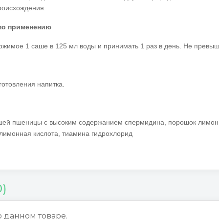
роисхождения.
по применению
ржимое 1 саше в 125 мл воды и принимать 1 раз в день. Не превы
готовления напитка.
шей пшеницы с высоким содержанием спермидина, порошок лимонн
 лимонная кислота, тиамина гидрохлорид
0)
о данном товаре.