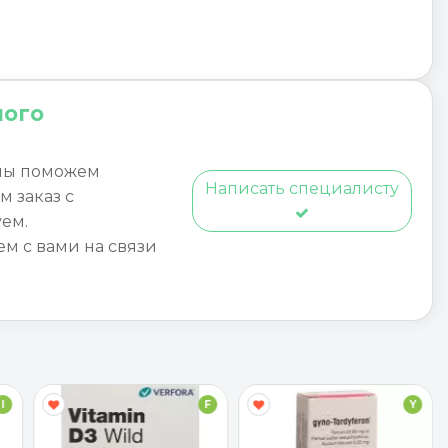
ного
мы поможем
Написать специалисту
м заказ с
ем.
ем с вами на связи
I
F
Y