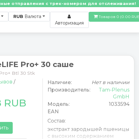
отправления с трек-номером для отслеживания! • По 
RUB
Валюта
Товаров 0 (0.00
Авторизация
LIFE Pro+ 30 саше
ro+ Btl 30 Stk
зывов
/
Наличие:
Нет в наличии
Производитель:
Tam-Plenus
GmbH
8 RUB
Модель:
1033594
EAN
Состав:
ить
экстракт зародышей пшеницы
с высоким содержанием