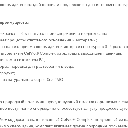
 спермидина в каждой порции и предназначен для интенсивного ку
 преимущества
озировка — 6 мг натурального спермидина в одном саше;
ает процессы клеточного обновления и аутофагии;
ля начала приема спермидина и интервальных курсов 3–4 раза в г
натуральный CelVio® Complex из экстракта зародышей пшеницы;
цинком и витамином B1;
орма порошка для растворения в воде;
продукт;
н из натурального сырья без ГМО.
 природный полиамин, присутствующий в клетках организма и св
ное поступление спермидина способствует запуску процессов аут
Pro+ содержит запатентованный CelVio® Complex, полученный из
имо спермидина, комплекс включает другие природные полиамины