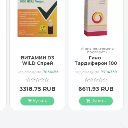
Антианемические
препараты
ВИТАМИН D3
Гино-
WILD Спрей
Тардиферон 100
1000 МЕ
драже
Код продукта:
7836056
Код продукта:
7794339
веганский
3318.75 RUB
6611.93 RUB
Купить
Купить