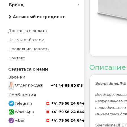
Бренд
Активный ингредиент
Доставка и оплата
Как мы работаем
Последние новости
Контакт
Описание
Связаться с нами
Звонки
SpermidineLIFE
Отдел продаж
+41 44 68 80 015
Высокодозирова
Сообщения
натурального с
Telegram
+41 79 56 24 644
периодического
WhatsApp
+41 79 56 24 644
минералами для
Viber
+41 79 56 24 644
SpermidineLIFE 