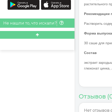
растительного п
Рекомендации 
Не нашли то, что искали?
Растворить соде
Форма выпуска
30 саше для при
Состав
экстракт зароды
глюконат цинка,
Отзывов (
Нет отзывов 