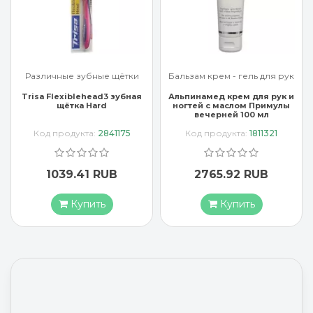
Различные зубные щётки
Бальзам крем - гель для рук
Trisa Flexiblehead3 зубная
Альпинамед крем для рук и
щётка Hard
ногтей с маслом Примулы
вечерней 100 мл
Код продукта:
2841175
Код продукта:
1811321
1039.41 RUB
2765.92 RUB
Купить
Купить