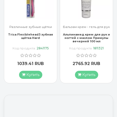
Различные зубные щётки
Бальзам крем - гель для рук
Trisa Flexiblehead3 зубная
Альпинамед крем для рук и
щётка Hard
ногтей с маслом Примулы
вечерней 100 мл
Код продукта:
2841175
Код продукта:
1811321
1039.41 RUB
2765.92 RUB
Купить
Купить