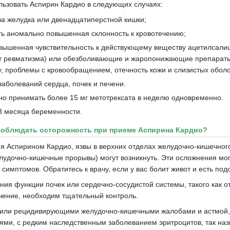
льзовать Аспирин Кардио в следующих случаях:
зва желудка или двенадцатиперстной кишки;
сть аномально повышенная склонность к кровотечению;
овышенная чувствительность к действующему веществу ацетилсали
т ревматизма) или обезболивающие и жаропонижающие препарат
у, проблемы с кровообращением, отечность кожи и слизистых оболо
заболеваний сердца, почек и печени.
но принимать более 15 мг метотрексата в неделю одновременно.
3 месяца беременности.
 соблюдать осторожность при приеме Аспирина Кардио?
я Аспирином Кардио, язвы в верхних отделах желудочно-кишечного 
лудочно-кишечные прорывы) могут возникнуть.
Эти осложнения мог
 симптомов.
Обратитесь к врачу, если у вас болит живот и есть под
ния функции почек или сердечно-сосудистой системы, такого как о
чение, необходим тщательный контроль.
 или рецидивирующими желудочно-кишечными жалобами и астмой, 
ями, с редким наследственным заболеванием эритроцитов, так н