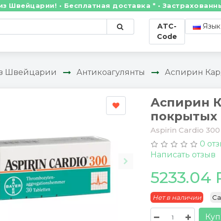
арии! • Бесплатная доставка * • Застрахованные отп
ATC-
Язык
Code
из Швейцарии
Антикоагулянты
Аспирин Кард
Аспирин К
покрытых
Aspirin Cardio 30
0 от
Написать отзыв
5233.04
Нет в наличии
Ca
Куп