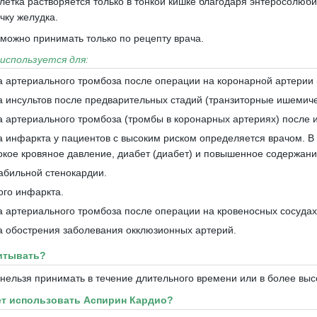
летка растворяется только в тонкой кишке благодаря энтеросолю
чку желудка.
можно принимать только по рецепту врача.
используется для:
 артериального тромбоза после операции на коронарной артерии 
 инсультов после предварительных стадий (транзиторные ишемиче
 артериального тромбоза (тромбы в коронарных артериях) после 
 инфаркта у пациентов с высоким риском определяется врачом.
В
сокое кровяное давление, диабет (диабет) и повышенное содержани
абильной стенокардии.
ого инфаркта.
 артериального тромбоза после операции на кровеносных сосудах
 обострения заболевания окклюзионных артерий.
читывать?
нельзя принимать в течение длительного времени или в более высо
ет использовать Аспирин Кардио?