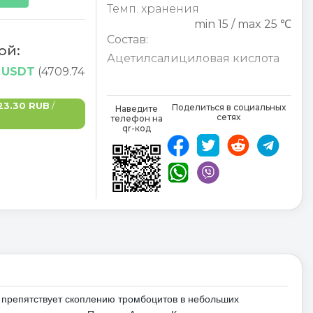
Темп. хранения
min 15 / max 25 ℃
Состав:
ой:
Ацетилсалициловая кислота
4 USDT
(4709.74
Acetylsalicylsäure
,
23.30 RUB
/
Поделиться в социальных
Наведите
сетях
телефон на
qr-код
 препятствует скоплению тромбоцитов в небольших