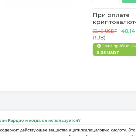
При оплате
криптовалют
48.1
53.49 USDT
RUB)
Ваша прибыль
5
5.35 USDT
рин Кардио и когда он используется?
 содержит действующее вещество ацетилсалициловую кислоту.
Это