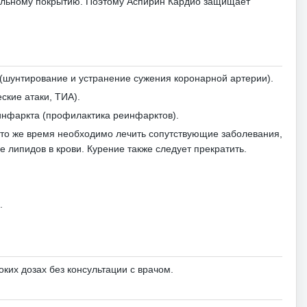
бильному покрытию.
Поэтому Аспирин Кардио защищает
(шунтирование и устранение сужения коронарной артерии).
ские атаки, ТИА).
инфаркта (профилактика реинфарктов).
 то же время необходимо лечить сопутствующие заболевания,
е липидов в крови.
Курение также следует прекратить.
.
ких дозах без консультации с врачом.