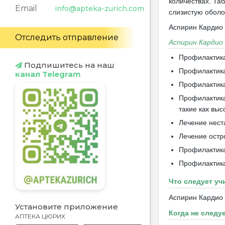
количествах.
Таб
Email
info@apteka-zurich.com
слизистую оболо
Аспирин Кардио 
Отследить отправление
Аспирин Кардио 
Профилактика
Подпишитесь на наш
Профилактика
канал Telegram
Профилактика
Профилактика
такие как вы
Лечение нест
Лечение остр
Профилактика
Профилактика
Что следует у
Аспирин Кардио 
Установите приложение
Когда не следу
АПТЕКА ЦЮРИХ