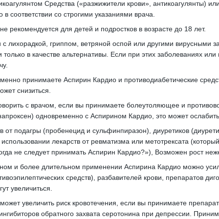
икоагулянтом Средства («разжижители крови», антикоагулянты) или
о в соответствии со строгими указаниями врача.
не рекомендуется для детей и подростков в возрасте до 18 лет.
и с лихорадкой, гриппом, ветряной оспой или другими вирусными 
и только в качестве альтернативы.
Если при этих заболеваниях или 
чу.
менно принимаете Аспирин Кардио и противодиабетические средс
ожет снизиться.
оворить с врачом, если вы принимаете болеутоляющее и противово
апроксен) одновременно с Аспирином Кардио, это может ослабить
 от подагры (пробенецид и сульфинпиразон), диуретиков (диуретик
 использовании лекарств от ревматизма или метотрексата (которы
огда не следует принимать Аспирин Кардио?»), Возможен рост не
ом и более длительном применении Аспирина Кардио можно усили
тивоэпилептических средств), разбавителей крови, препаратов диг
гут увеличиться.
может увеличить риск кровотечения, если вы принимаете препарат
ингибиторов обратного захвата серотонина при депрессии.
Принима