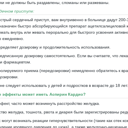
тки не должны быть раздавлены, сломаны или разжеваны.
дечном приступе:
острый сердечный приступ, вам внутривенно в больнице дадут 200
назначен быстро абсорбирующийся препарат ацетилсалициловой ки
мать внутрь или жевать перорально для быстрого усвоения активн
о ежедневно.
ределяет дозировку и продолжительность использования.
редписанную дозировку самостоятельно.
Если вы считаете, что лек
ли фармацевтом.
ролируемого приема (передозировки) немедленно обратитесь к вра
озировки.
е следует использовать у детей и подростков в возрасте до 18 лет.
е эффекты может иметь Аспирин Кардио?
фект, часто может возникнуть расстройство желудка.
ство желудка, тошнота, рвота и диарея были зарегистрированы ред
 могут возникать реакции гиперчувствительности (такие как отек к
адение кровяного давления до шока), а также желудочно-кишечные