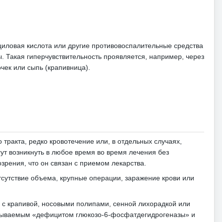
циловая кислота или другие противовоспалительные средства
ы.
Такая гиперчувствительность проявляется, например, через
чек или сыпь (крапивница).
тракта, редко кровотечение или, в отдельных случаях,
ут возникнуть в любое время во время лечения без
озрения, что он связан с приемом лекарства.
тсутствие объема, крупные операции, заражение крови или
с крапивой, носовыми полипами, сенной лихорадкой или
азываемым «дефицитом глюкозо-6-фосфатдегидрогеназы» и