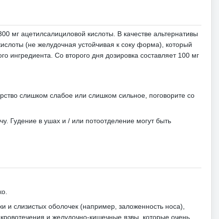
-300 мг ацетилсалициловой кислоты.
В качестве альтернативы
слоты (не желудочная устойчивая к соку форма), который
ого ингредиента.
Со второго дня дозировка составляет 100 мг
арство слишком слабое или слишком сильное, поговорите со
чу.
Гудение в ушах и / или потоотделение могут быть
ко.
ожи и слизистых оболочек (например, заложенность носа),
 кровотечения и желудочно-кишечные язвы, которые очень