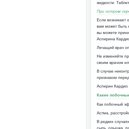
жидкости.
Табле
При остром сер
Если возникает 
вам может быть 
вы можете прини
Аспирина Карди
Лечащий врач оп
Не изменяйте п
своим врачом и
В случае неконт
признаком перед
Аспирин Кардио н
Какие побочны
Как побочный эф
Астма, расстрой
В редких случаях
сыпь, одышка, п