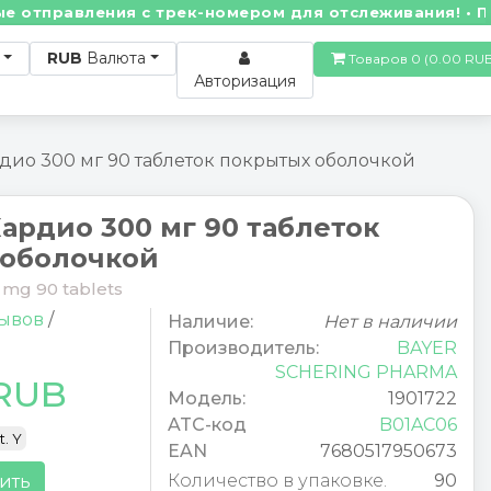
равления с трек-номером для отслеживания! • По воп
RUB
Валюта
Товаров 0 (0.00
Авторизация
ио 300 мг 90 таблеток покрытых оболочкой
ардио 300 мг 90 таблеток
 оболочкой
0 mg 90 tablets
зывов
/
Наличие:
Нет в наличии
Производитель:
BAYER
SCHERING PHARMA
 RUB
Модель:
1901722
ATC-код
B01AC06
t. Y
EAN
7680517950673
Количество в упаковке.
90
ить