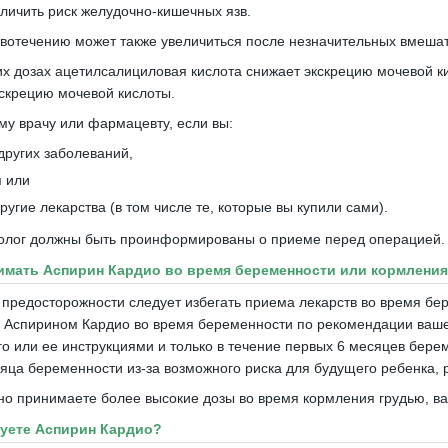
личить риск желудочно-кишечных язв.
овотечению может также увеличиться после незначительных вмешате
х дозах ацетилсалициловая кислота снижает экскрецию мочевой к
скрецию мочевой кислоты.
му врачу или фармацевту, если вы:
других заболеваний,
я или
угие лекарства (в том числе те, которые вы купили сами).
толог должны быть проинформированы о приеме перед операцией.
имать Аспирин Кардио во время беременности или кормлени
 предосторожности следует избегать приема лекарств во время бе
 Аспирином Кардио во время беременности по рекомендации вашего
его или ее инструкциями и только в течение первых 6 месяцев бер
яца беременности из-за возможного риска для будущего ребенка, 
но принимаете более высокие дозы во время кормления грудью, ва
зуете Аспирин Кардио?