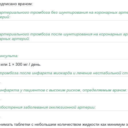
едписано врачом:
ртериального тромбоза без шунтирования на коронарных артер
ерий:
ртериального тромбоза после шунтирования на коронарных арт
арных артерий:
инсульта:
 или 1 × 300 мг / день.
ромбоза после инфаркта миокарда и лечение нестабильной ст
.
нфаркта у пациентов с высоким риском, определяемым врачом:
.
бострения заболевания окклюзионной артерии:
.
имать таблетки с небольшим количеством жидкости как минимум з