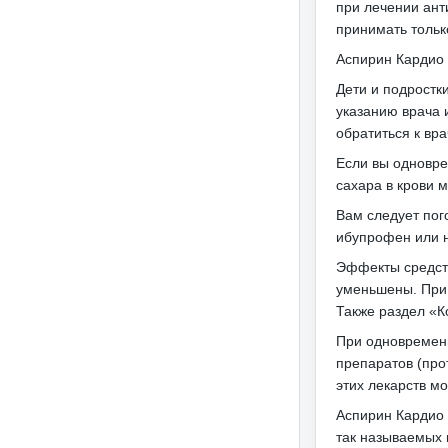
при лечении ант
принимать тольк
Аспирин Кардио 
Дети и подростк
указанию врача 
обратиться к вра
Если вы одновре
сахара в крови м
Вам следует пог
ибупрофен или н
Эффекты средств
уменьшены.
При
Также раздел «К
При одновременн
препаратов (про
этих лекарств мо
Аспирин Кардио 
так называемых 