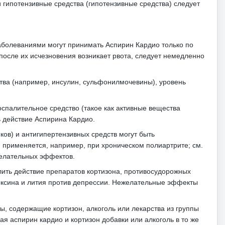
 гипотензивные средства (гипотензивные средства) следует
заболеваниями могут принимать Аспирин Кардио только по
после их исчезновения возникает рвота, следует немедленно
тва (например, инсулин, сульфонилмочевины), уровень
спалительное средство (такое как активные вещества
 действие Аспирина Кардио.
ов) и антигипертензивных средств могут быть
й применяется, например, при хроническом полиартрите; см.
желательных эффектов.
ть действие препаратов кортизона, противосудорожных
оксина и лития против депрессии.
Нежелательные эффекты
ы, содержащие кортизон, алкоголь или лекарства из группы
я аспирин кардио и кортизон добавки или алкоголь в то же