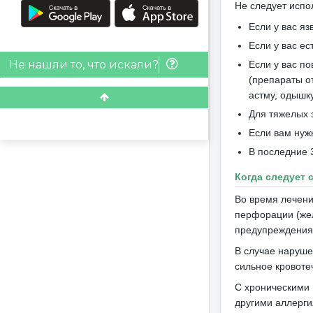
Не следует испо
Если у вас я
Если у вас е
Не нашли то, что искали?
Если у вас п
(препараты о
астму, одышк
Для тяжелых 
Если вам нуж
В последние 
Когда следует
Во время лечени
перфорации (же
предупреждения
В случае наруше
сильное кровоте
С хроническими
другими аллерги