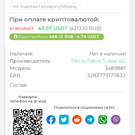
Не подлежит возврату/обмену
При оплате криптовалютой:
43.07 USDT
(4213.10 RUB)
47.85 USDT
Ваша прибыль
468.12 RUB
/
4.79 USDT
Наличие:
Нет в наличии
Производитель:
Pierre Fabre Suisse AG
Модель:
3489881
EAN
3282779177832
Состав:
Наведите
телефон на qr-код
Поделиться в социальных сетях