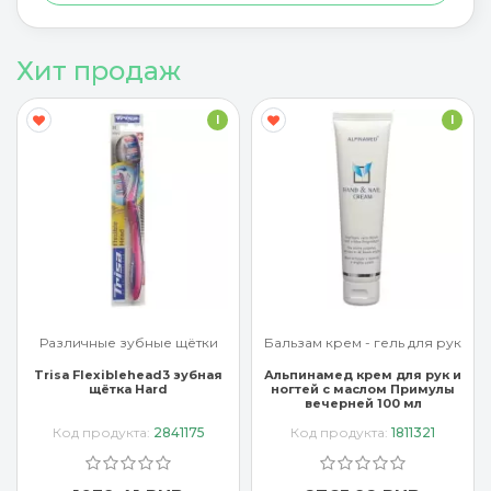
Хит продаж
I
I
Различные зубные щётки
Бальзам крем - гель для рук
Trisa Flexiblehead3 зубная
Альпинамед крем для рук и
щётка Hard
ногтей с маслом Примулы
вечерней 100 мл
Код продукта:
2841175
Код продукта:
1811321