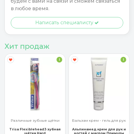
будем с вами на связи и сможем связаться
в любое время.
Написать специалисту
Хит продаж
I
I
Различные зубные щётки
Бальзам крем - гель для рук
Trisa Flexiblehead3 зубная
Альпинамед крем для рук и
щётка Hard
ногтей с маслом Примулы