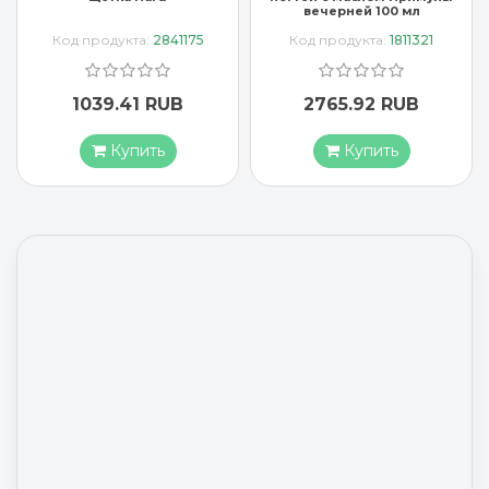
вечерней 100 мл
Код продукта:
2841175
Код продукта:
1811321
1039.41 RUB
2765.92 RUB
Купить
Купить