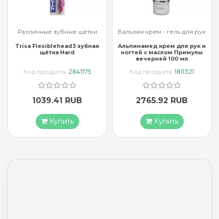
Различные зубные щётки
Бальзам крем - гель для рук
Trisa Flexiblehead3 зубная
Альпинамед крем для рук и
щётка Hard
ногтей с маслом Примулы
вечерней 100 мл
Код продукта:
2841175
Код продукта:
1811321
1039.41 RUB
2765.92 RUB
Купить
Купить