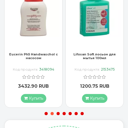
Eucerin Ph5 Handwaschol с
Lifosan Soft лосьон для
насосом
мытья 100мл
Код продукта:
3418094
Код продукта:
2153475
3432.90 RUB
1200.75 RUB
Купить
Купить