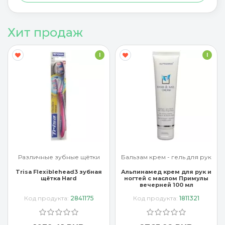
Хит продаж
I
I
Различные зубные щётки
Бальзам крем - гель для рук
Trisa Flexiblehead3 зубная
Альпинамед крем для рук и
щётка Hard
ногтей с маслом Примулы
вечерней 100 мл
Код продукта:
2841175
Код продукта:
1811321