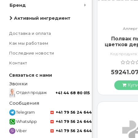
Бренд
Активный ингредиент
Аллерг
Доставка и оплата
Полвак п
Как мы работаем
цветков де
x 0.5 мл с
Последние новости
Код продукта
заполне
шпри
Контакт
59241.0
Связаться с нами
Звонки
Купи
Отдел продаж
+41 44 68 80 015
Сообщения
Telegram
+41 79 56 24 644
WhatsApp
+41 79 56 24 644
Viber
+41 79 56 24 644