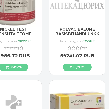
NICKEL TEST
POLVAC BAEUME
ENSITIV TEOME
BASISBEHANDLUNKK
д продукта:
2827583
Код продукта:
6359127
6986.72 RUB
59241.07 RUB
Купить
Купить