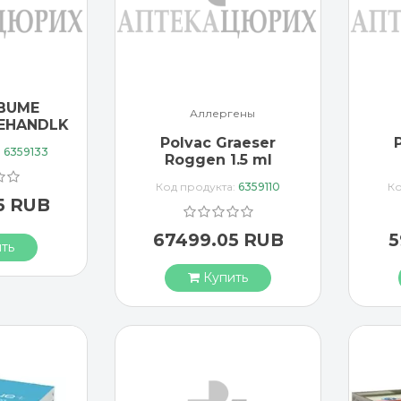
BUME
Аллергены
EHANDLKK
Polvac Graeser
:
6359133
Roggen 1.5 ml
Fortsetzung
Bas
Код продукта:
6359110
Ко
5 RUB
67499.05 RUB
5
ть
Купить