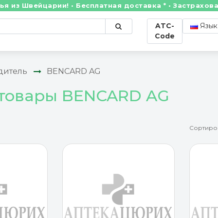
Швейцарии! • Бесплатная доставка * • Застрахованны
ATC-
Язык
Code
дитель
BENCARD AG
 товары BENCARD AG
Сортиро