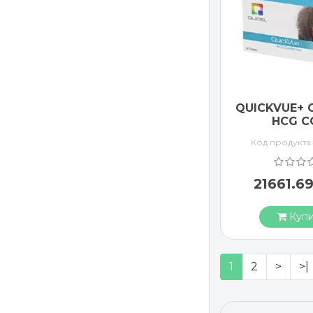
QUICKVUE+ 
HCG 
Код продукта
21661.6
Купи
1
2
>
>|