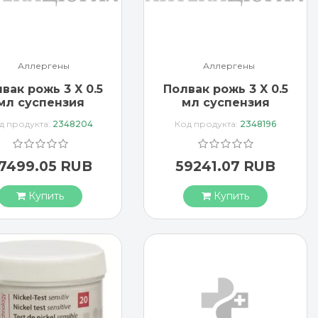
Аллергены
Аллергены
вак рожь 3 X 0.5
Полвак рожь 3 X 0.5
мл суспензия
мл суспензия
заполненные
заполненные
д продукта:
2348204
Код продукта:
2348196
шприцы
шприцы
7499.05 RUB
59241.07 RUB
Купить
Купить