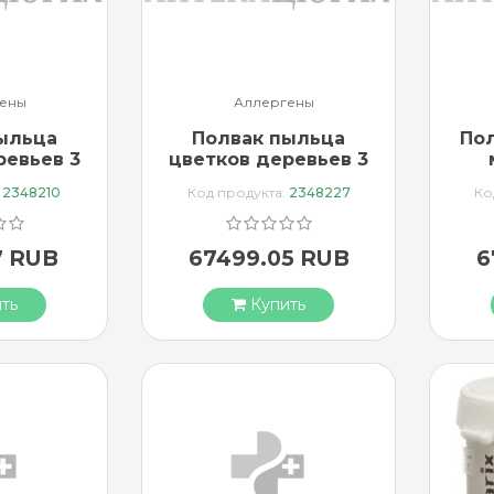
ены
Аллергены
ыльца
Полвак пыльца
Пол
ревьев 3
цветков деревьев 3
успензия
x 0.5 мл суспензия
:
2348210
Код продукта:
2348227
Ко
нные
заполненные
цы
шприцы
7 RUB
67499.05 RUB
6
ть
Купить