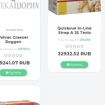
Quickvue In-Line
Аллергены
Strep A 25 Tests
Polvac Graeser
Код продукта:
2164160
Roggen
isbehandlung 3 X
д продукта:
6359104
1 ml
32932.52 RUB
9241.07 RUB
Купить
Купить