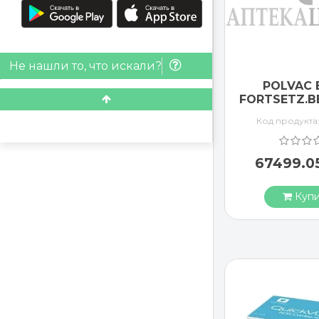
Не нашли то, что искали?
POLVAC 
FORTSETZ.B
Код продукта
67499.0
Купи