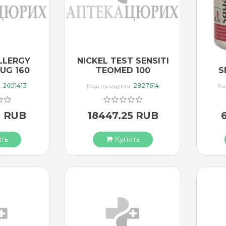
LLERGY
NICKEL TEST SENSITI
UG 160
TEOMED 100
S
:
2601413
Код продукта:
2827614
Ко
1 RUB
18447.25 RUB
ть
Купить