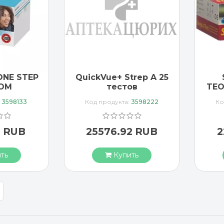
ONE STEP
QuickVue+ Strep A 25
COM
тестов
TEO
:
3598133
Код продукта:
3598222
Ко
9 RUB
25576.92 RUB
2
ть
Купить