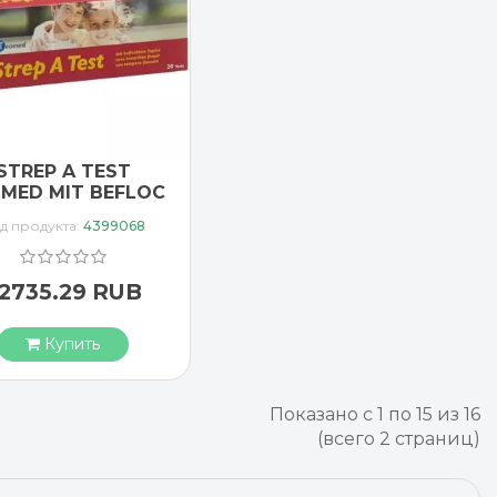
STREP A TEST
MED MIT BEFLOC
д продукта:
4399068
2735.29 RUB
Купить
Показано с 1 по 15 из 16
(всего 2 страниц)