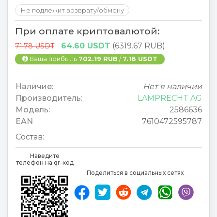
Не подлежит возврату/обмену
При оплате криптовалютой:
64.60 USDT
(6319.67 RUB)
71.78 USDT
Ваша прибыль
702.19 RUB
/
7.18 USDT
Наличие:
Нет в наличии
Производитель:
LAMPRECHT AG
Модель:
2586636
EAN
7610472595787
Состав:
Наведите
телефон на qr-код
Поделиться в социальных сетях