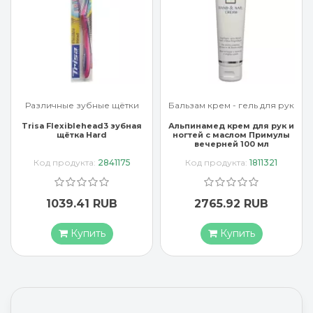
Различные зубные щётки
Бальзам крем - гель для рук
Trisa Flexiblehead3 зубная
Альпинамед крем для рук и
щётка Hard
ногтей с маслом Примулы
вечерней 100 мл
Код продукта:
2841175
Код продукта:
1811321
1039.41 RUB
2765.92 RUB
Купить
Купить