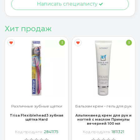
Написать специалисту
Хит продаж
I
I
Различные зубные щётки
Бальзам крем - гель для рук
Trisa Flexiblehead3 зубная
Альпинамед крем для рук и
щётка Hard
ногтей с маслом Примулы
вечерней 100 мл
Код продукта:
2841175
Код продукта:
1811321