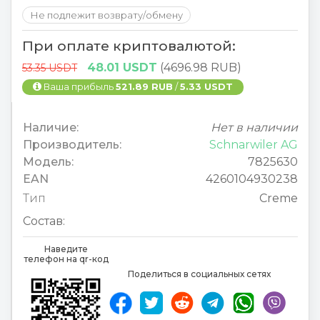
Не подлежит возврату/обмену
При оплате криптовалютой:
48.01 USDT
(4696.98 RUB)
53.35 USDT
Ваша прибыль
521.89 RUB
/
5.33 USDT
Наличие:
Нет в наличии
Производитель:
Schnarwiler AG
Модель:
7825630
EAN
4260104930238
Тип
Creme
Состав:
Наведите
телефон на qr-код
Поделиться в социальных сетях