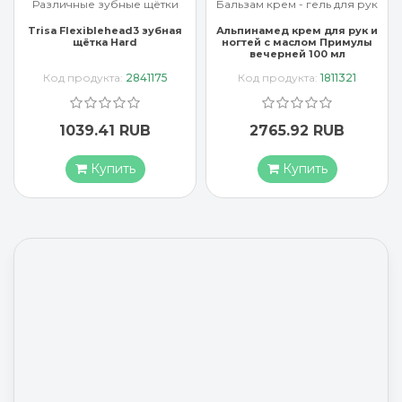
Бальзам крем - гель для рук
Бальзам крем - гель для рук
Альпинамед крем для рук и
Арроу крем для рук с
ногтей с маслом Примулы
миндальным маслом 65 мл
вечерней 100 мл
Код продукта:
1811321
Код продукта:
3637407
2765.92 RUB
1883.17 RUB
Купить
Купить