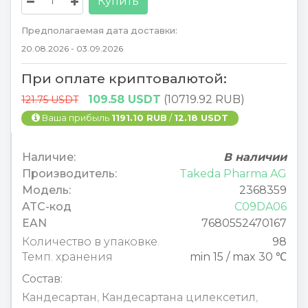
Купить
Предполагаемая дата доставки:
20.08.2026 - 03.09.2026
При оплате криптовалютой:
109.58 USDT
(10719.92 RUB)
121.75 USDT
Ваша прибыль
1191.10 RUB
/
12.18 USDT
Наличие:
В наличии
Производитель:
Takeda Pharma AG
Модель:
2368359
ATC-код
C09DA06
EAN
7680552470167
Количество в упаковке.
98
Темп. хранения
min 15 / max 30 ℃
Состав:
Кандесартан
,
Кандесартана цилексетил
,