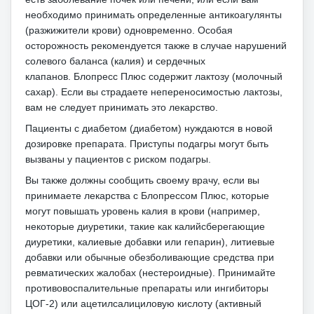
необходимо принимать определенные антикоагулянты
(разжижители крови) одновременно.
Особая
осторожность рекомендуется также в случае нарушений
солевого баланса (калия) и сердечных
клапанов.
Блопресс Плюс содержит лактозу (молочный
сахар).
Если вы страдаете непереносимостью лактозы,
вам не следует принимать это лекарство.
Пациенты с диабетом (диабетом) нуждаются в новой
дозировке препарата.
Приступы подагры могут быть
вызваны у пациентов с риском подагры.
Вы также должны сообщить своему врачу, если вы
принимаете лекарства с Блопрессом Плюс, которые
могут повышать уровень калия в крови (например,
некоторые диуретики, такие как калийсберегающие
диуретики, калиевые добавки или гепарин), литиевые
добавки или обычные обезболивающие средства при
ревматических жалобах (нестероидные). Принимайте
противовоспалительные препараты или ингибиторы
ЦОГ-2) или ацетилсалициловую кислоту (активный