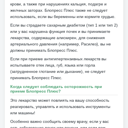
крови, а также при нарушениях кальция, подагре и
желчных заторах.
Блопресс Плюс также не следует
использовать, если вы беременны или кормите грудью.
Если вы страдаете сахарным диабетом (тип 1 или тип 2)
или у вас нарушена функция почек и вы принимаете
лекарства, содержащие алискирен, для снижения
артериального давления (например, Расилез
), вы не
должны принимать Блопресс Плюс.
Если при приеме антигипертензивных лекарств вы
испытываете отек лица, губ, языка или горла
(затрудненное глотание или дыхание), не следует
принимать Блопресс Плюс.
Когда следует соблюдать осторожность при
приеме Блопресс Плюс?
Это лекарство может повлиять на вашу способность
реагировать, управлять и использовать инструменты
или машины!
Особенно важно сообщить своему врачу, если у вас
есть заболевание почек или печени, или если вам