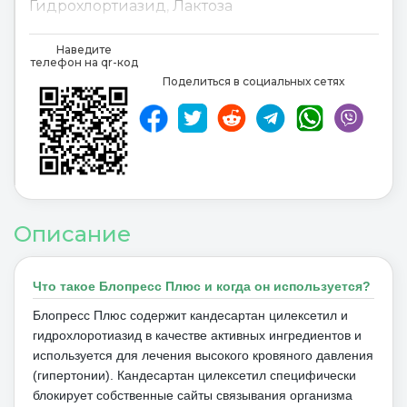
Гидрохлортиазид
,
Лактоза
Candesartan
,
Candesartan cilexetil
,
Наведите
телефон на qr-код
Hydrochlorothiazid
,
Lactose
,
Поделиться в социальных сетях
Описание
Что такое Блопресс Плюс и когда он используется?
Блопресс Плюс содержит кандесартан цилексетил и
гидрохлоротиазид в качестве активных ингредиентов и
используется для лечения высокого кровяного давления
(гипертонии).
Кандесартан цилексетил специфически
блокирует собственные сайты связывания организма