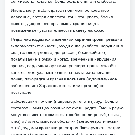
сонливость, головная боль, боль в спине и слабость.
Иногда могут наблюдаться пониженное кровяное
давление, потеря аппетита, тошнота, рвота, боль в
животе, диарея, запоры, сыпь, крапивница и
повышенная чувствительность к свету на коже.
Редко наблюдаются изменения картины крови, реакции
гиперчувствительности, ухудшение диабета, нарушения
сна, головокружение, депрессия, беспокойство,
покалывание в руках и ногах, временные нарушения
зрения, сердечная аритмия, респираторные жалобы,
кашель, желтуха, мышечные спазмы, заболевания
почек, лихорадка и красная волчанка (аутоиммунное
заболевание) Заражение кожи или органов) не
поступало.
Заболевания печени (например, гепатит), зуд, боль в
суставах и мышцах возникают очень редко.
Очень редко
могут возникать отеки кожи (особенно лица, губ, языка,
глаз) и / или слизистой оболочки (ангионевротический
отек), зуд или крапивница, острая близорукость, острая
глаукома (узкоугольная глаукома).
В этом случае вы