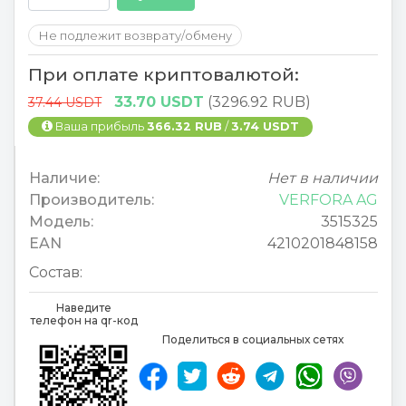
Не подлежит возврату/обмену
При оплате криптовалютой:
33.70 USDT
(3296.92 RUB)
37.44 USDT
Ваша прибыль
366.32 RUB
/
3.74 USDT
Наличие:
Нет в наличии
Производитель:
VERFORA AG
Модель:
3515325
EAN
4210201848158
Состав:
Наведите
телефон на qr-код
Поделиться в социальных сетях