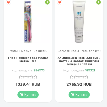
I
I
Различные зубные щётки
Бальзам крем - гель для рук
Trisa Flexiblehead3 зубная
Альпинамед крем для рук и
щётка Hard
ногтей с маслом Примулы
вечерней 100 мл
Код продукта:
2841175
Код продукта:
1811321
1039.41 RUB
2765.92 RUB
Купить
Купить