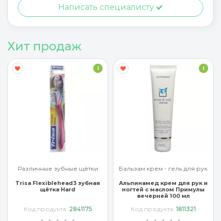
Написать специалисту
Хит продаж
I
I
Различные зубные щётки
Бальзам крем - гель для рук
Trisa Flexiblehead3 зубная
Альпинамед крем для рук и
щётка Hard
ногтей с маслом Примулы
вечерней 100 мл
Код продукта:
2841175
Код продукта:
1811321