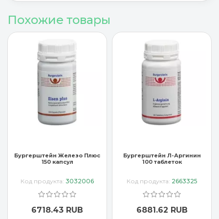
Похожие товары
Бургерштейн Железо Плюс
Бургерштейн Л-Аргинин
150 капсул
100 таблеток
Код продукта:
3032006
Код продукта:
2663325
6718.43 RUB
6881.62 RUB