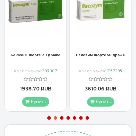
те 20 драже
Бекозим Форте 50 драже
Бенадон 300 мг 1
та:
207907
Код продукта:
2157295
Код продукта:
0 RUB
3610.06 RUB
2187.07 
пить
Купить
Купит