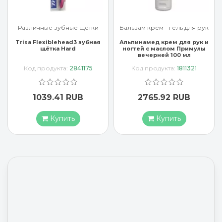
Различные зубные щётки
Бальзам крем - гель для рук
Trisa Flexiblehead3 зубная
Альпинамед крем для рук и
щётка Hard
ногтей с маслом Примулы
вечерней 100 мл
Код продукта:
2841175
Код продукта:
1811321
1039.41 RUB
2765.92 RUB
Купить
Купить