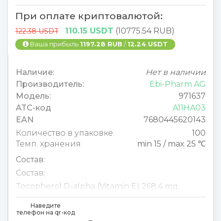
При оплате криптовалютой:
110.15 USDT
(10775.54 RUB)
122.38 USDT
Ваша прибыль
1197.28 RUB
/
12.24 USDT
Наличие:
Нет в наличии
Производитель:
Ebi-Pharm AG
Модель:
971637
ATC-код
A11HA03
EAN
7680445620143
Количество в упаковке.
100
Темп. хранения
min 15 / max 25 ℃
Состав:
Состав:
Tocopherol D-alpha (Vitamin E) 268.4 mg
.
Наведите
телефон на qr-код