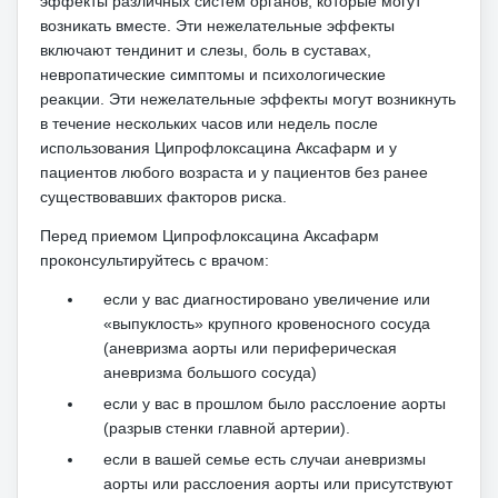
эффекты различных систем органов, которые могут
возникать вместе.
Эти нежелательные эффекты
включают тендинит и слезы, боль в суставах,
невропатические симптомы и психологические
реакции.
Эти нежелательные эффекты могут возникнуть
в течение нескольких часов или недель после
использования Ципрофлоксацина Аксафарм и у
пациентов любого возраста и у пациентов без ранее
существовавших факторов риска.
Перед приемом Ципрофлоксацина Аксафарм
проконсультируйтесь с врачом:
если у вас диагностировано увеличение или
«выпуклость» крупного кровеносного сосуда
(аневризма аорты или периферическая
аневризма большого сосуда)
если у вас в прошлом было расслоение аорты
(разрыв стенки главной артерии).
если в вашей семье есть случаи аневризмы
аорты или расслоения аорты или присутствуют