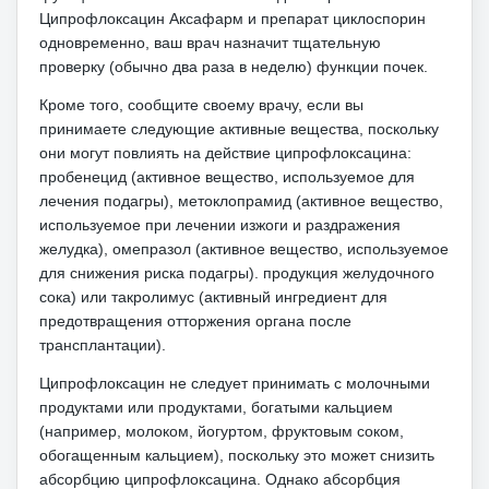
Ципрофлоксацин Аксафарм и препарат циклоспорин
одновременно, ваш врач назначит тщательную
проверку (обычно два раза в неделю) функции почек.
Кроме того, сообщите своему врачу, если вы
принимаете следующие активные вещества, поскольку
они могут повлиять на действие ципрофлоксацина:
пробенецид (активное вещество, используемое для
лечения подагры), метоклопрамид (активное вещество,
используемое при лечении изжоги и раздражения
желудка), омепразол (активное вещество, используемое
для снижения риска подагры). продукция желудочного
сока) или такролимус (активный ингредиент для
предотвращения отторжения органа после
трансплантации).
Ципрофлоксацин не следует принимать с молочными
продуктами или продуктами, богатыми кальцием
(например, молоком, йогуртом, фруктовым соком,
обогащенным кальцием), поскольку это может снизить
абсорбцию ципрофлоксацина.
Однако абсорбция