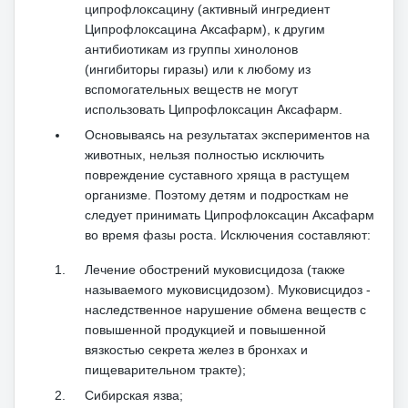
ципрофлоксацину (активный ингредиент
Ципрофлоксацина Аксафарм), к другим
антибиотикам из группы хинолонов
(ингибиторы гиразы) или к любому из
вспомогательных веществ не могут
использовать Ципрофлоксацин Аксафарм.
Основываясь на результатах экспериментов на
животных, нельзя полностью исключить
повреждение суставного хряща в растущем
организме.
Поэтому детям и подросткам не
следует принимать Ципрофлоксацин Аксафарм
во время фазы роста.
Исключения составляют:
Лечение обострений муковисцидоза (также
называемого муковисцидозом).
Муковисцидоз -
наследственное нарушение обмена веществ с
повышенной продукцией и повышенной
вязкостью секрета желез в бронхах и
пищеварительном тракте);
Сибирская язва;