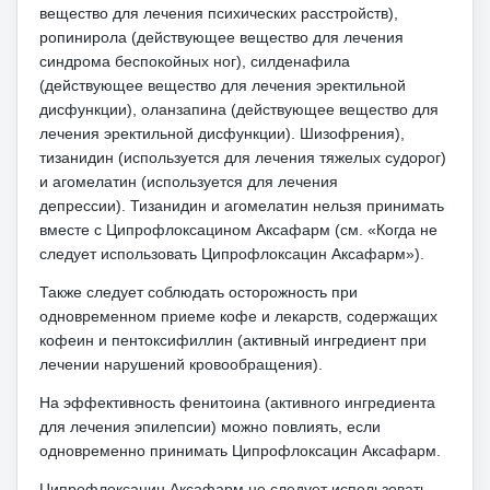
вещество для лечения психических расстройств),
ропинирола (действующее вещество для лечения
синдрома беспокойных ног), силденафила
(действующее вещество для лечения эректильной
дисфункции), оланзапина (действующее вещество для
лечения эректильной дисфункции). Шизофрения),
тизанидин (используется для лечения тяжелых судорог)
и агомелатин (используется для лечения
депрессии).
Тизанидин и агомелатин нельзя принимать
вместе с Ципрофлоксацином Аксафарм (см. «Когда не
следует использовать Ципрофлоксацин Аксафарм»).
Также следует соблюдать осторожность при
одновременном приеме кофе и лекарств, содержащих
кофеин и пентоксифиллин (активный ингредиент при
лечении нарушений кровообращения).
На эффективность фенитоина (активного ингредиента
для лечения эпилепсии) можно повлиять, если
одновременно принимать Ципрофлоксацин Аксафарм.
Ципрофлоксацин Аксафарм не следует использовать