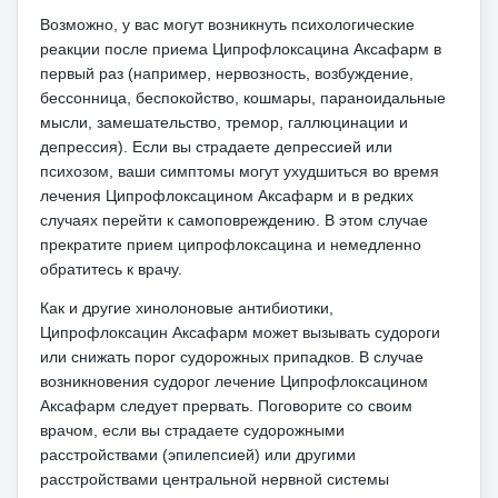
Возможно, у вас могут возникнуть психологические
реакции после приема Ципрофлоксацина Аксафарм в
первый раз (например, нервозность, возбуждение,
бессонница, беспокойство, кошмары, параноидальные
мысли, замешательство, тремор, галлюцинации и
депрессия).
Если вы страдаете депрессией или
психозом, ваши симптомы могут ухудшиться во время
лечения Ципрофлоксацином Аксафарм и в редких
случаях перейти к самоповреждению.
В этом случае
прекратите прием ципрофлоксацина и немедленно
обратитесь к врачу.
Как и другие хинолоновые антибиотики,
Ципрофлоксацин
Аксафарм может вызывать судороги
или снижать порог судорожных припадков.
В случае
возникновения судорог лечение Ципрофлоксацином
Аксафарм следует прервать.
Поговорите со своим
врачом, если вы страдаете судорожными
расстройствами (эпилепсией) или другими
расстройствами центральной нервной системы