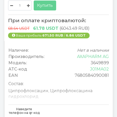
Купить
При оплате криптовалютой:
61.78 USDT
(6043.49 RUB)
68.64 USDT
Ваша прибыль
671.50 RUB
/
6.86 USDT
Наличие:
Нет в наличии
Производитель:
AXAPHARM AG
Модель:
3649899
ATC-код
J01MA02
EAN
7680584090081
Состав:
Ципрофлоксацин
,
Ципрофлоксацина
гидрохлорид
Ciprofloxacin
,
Ciprofloxacin hydrochlorid
Наведите
телефон на qr-код