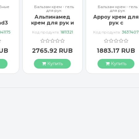
бные
Бальзам крем - гель
Бальзам крем - гель
для рук
для рук
Альпинамед
Арроу крем для
ad3
крем для рук и
рук с
тка
ногтей с маслом
миндальным
841175
Код продукта:
1811321
Код продукта:
3637407
Примулы
маслом 65 мл
вечерней 100 мл
RUB
2765.92 RUB
1883.17 RUB
Купить
Купить