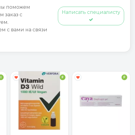
мы поможем
Написать специалисту
м заказ с
ем.
ем с вами на связи
I
F
F