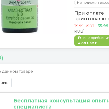
Не подлежит возв
При оплате
криптовалют
35.9
39.99 USDT
RUB)
Ваша прибыль
3
4.00 USDT
0)
о данном товаре.
тзыв
Бесплатная консультация опыт
специалиста