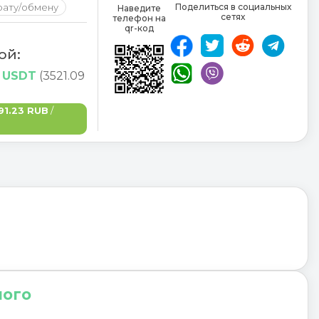
рату/обмену
Поделиться в социальных
Наведите
сетях
телефон на
qr-код
ой:
9 USDT
(3521.09
91.23 RUB
/
ного