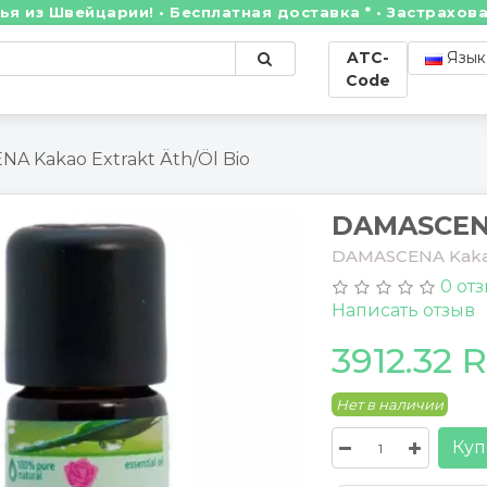
Швейцарии! • Бесплатная доставка * • Застрахованны
ATC-
Язык
Code
A Kakao Extrakt Äth/Öl Bio
DAMASCENA
DAMASCENA Kakao 
0 от
Написать отзыв
3912.32 
Нет в наличии
Куп