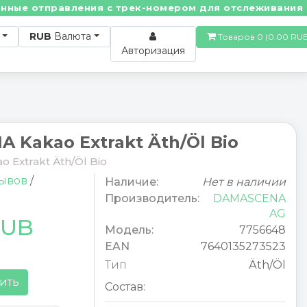
е отправления с трек-номером для отслеживания! • П
RUB
Валюта
Товаров 0 (0.00
Авторизация
 Kakao Extrakt Äth/Öl Bio
Extrakt Äth/Öl Bio
зывов
/
Наличие:
Нет в наличии
Производитель:
DAMASCENA
AG
RUB
Модель:
7756648
EAN
7640135273523
Тип
Äth/Öl
ить
Состав: