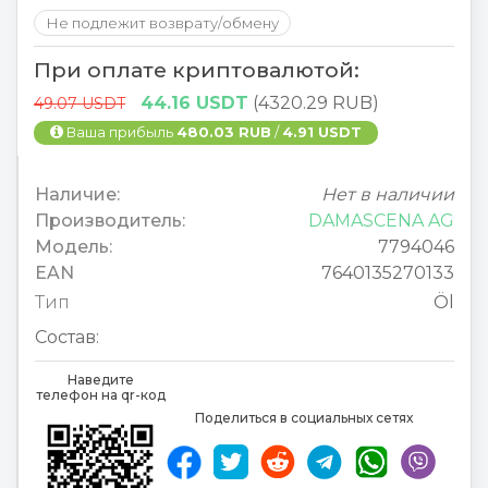
Не подлежит возврату/обмену
При оплате криптовалютой:
44.16 USDT
(4320.29 RUB)
49.07 USDT
Ваша прибыль
480.03 RUB
/
4.91 USDT
Наличие:
Нет в наличии
Производитель:
DAMASCENA AG
Модель:
7794046
EAN
7640135270133
Тип
Öl
Состав:
Наведите
телефон на qr-код
Поделиться в социальных сетях