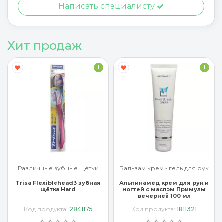
Написать специалисту
Хит продаж
I
I
Различные зубные щётки
Бальзам крем - гель для рук
Trisa Flexiblehead3 зубная
Альпинамед крем для рук и
щётка Hard
ногтей с маслом Примулы
вечерней 100 мл
Код продукта:
2841175
Код продукта:
1811321