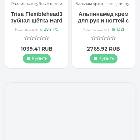
Различные зубные щётки
Бальзам крем - гель для рук
Trisa Flexiblehead3
Альпинамед крем
зубная щётка Hard
для рук и ногтей с
маслом Примулы
Код продукта:
2841175
Код продукта:
1811321
вечерней 100 мл
1039.41 RUB
2765.92 RUB
Купить
Купить