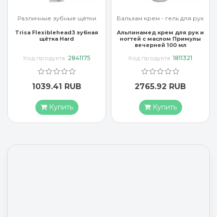
Различные зубные щётки
Бальзам крем - гель для рук
Trisa Flexiblehead3 зубная
Альпинамед крем для рук и
щётка Hard
ногтей с маслом Примулы
вечерней 100 мл
Код продукта:
2841175
Код продукта:
1811321
1039.41 RUB
2765.92 RUB
Купить
Купить