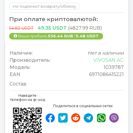
Не подлежит возврату/обмену
При оплате криптовалютой:
49.35 USDT
(4827.99 RUB)
54.83 USDT
Ваша прибыль
536.44 RUB
/
5.48 USDT
Наличие:
Нет в наличии
Производитель:
VIVOSAN AG
Модель:
1039787
EAN
6971086415221
Состав:
Наведите
телефон на qr-код
Поделиться в социальных сетях