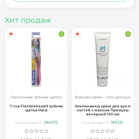
Хит продаж
I
I
Различные зубные щётки
Бальзам крем - гель для рук
Trisa Flexiblehead3 зубная
Альпинамед крем для рук и
щётка Hard
ногтей с маслом Примулы
вечерней 100 мл
Код продукта:
2841175
Код продукта:
1811321