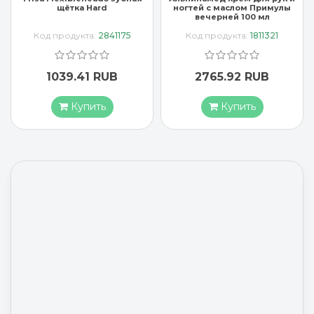
щётка Hard
ногтей с маслом Примулы
вечерней 100 мл
Код продукта:
2841175
Код продукта:
1811321
1039.41 RUB
2765.92 RUB
Купить
Купить