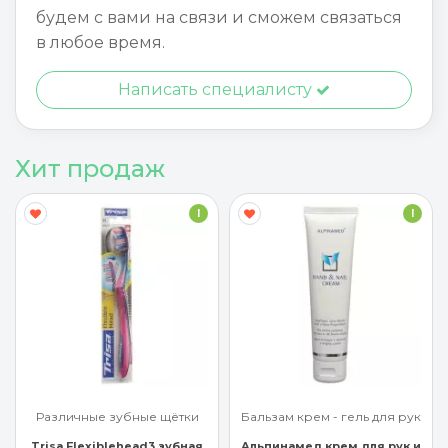
будем с вами на связи и сможем связаться
в любое время.
Написать специалисту
Хит продаж
I
I
Различные зубные щётки
Бальзам крем - гель для рук
Trisa Flexiblehead3 зубная
Альпинамед крем для рук и