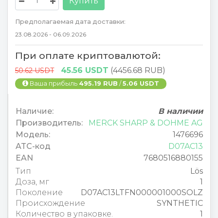
Купить
Предполагаемая дата доставки:
23.08.2026 - 06.09.2026
При оплате криптовалютой:
45.56 USDT
(4456.68 RUB)
50.62 USDT
Ваша прибыль
495.19 RUB
/
5.06 USDT
Наличие:
В наличии
Производитель:
MERCK SHARP & DOHME AG
Модель:
1476696
ATC-код
D07AC13
EAN
7680516880155
Тип
Lös
Доза, мг
1
Поколение
D07AC13LTFN000001000SOLZ
Происхождение
SYNTHETIC
Количество в упаковке.
1