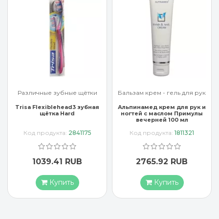
Бальзам крем - гель для рук
Бальзам крем - гель для рук
Альпинамед крем для рук и
Арроу крем для рук с
ногтей с маслом Примулы
миндальным маслом 65 мл
вечерней 100 мл
Код продукта:
1811321
Код продукта:
3637407
2765.92 RUB
1883.17 RUB
Купить
Купить