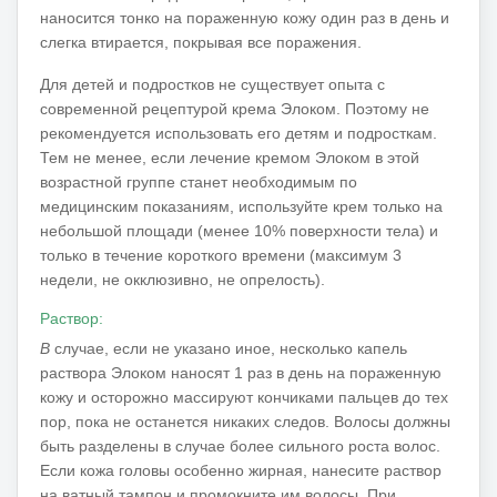
наносится тонко на пораженную кожу один раз в день и
слегка втирается, покрывая все поражения.
Для детей и подростков не существует опыта с
современной рецептурой крема Элоком.
Поэтому не
рекомендуется использовать его детям и подросткам.
Тем не менее, если лечение кремом Элоком в этой
возрастной группе станет необходимым по
медицинским показаниям, используйте крем только на
небольшой площади (менее 10% поверхности тела) и
только в течение короткого времени (максимум 3
недели, не окклюзивно, не опрелость).
Раствор:
В
случае, если не указано иное, несколько капель
раствора Элоком наносят 1 раз в день на пораженную
кожу и осторожно массируют кончиками пальцев до тех
пор, пока не останется никаких следов.
Волосы должны
быть разделены в случае более сильного роста волос.
Если кожа головы особенно жирная, нанесите раствор
на ватный тампон и промокните им волосы.
При