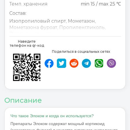
Темп. хранения
min 15 / max 25 ℃
Состав:
Изопропиловый спирт
,
Мометазон
,
Мометазона фуроат
,
Пропиленгликоль
,
Пропиленгликоль
Наведите
телефон на qr-код
Isopropylalkohol
,
Mometason
,
Mometason
Поделиться в социальных сетях
furoat
,
Propylenglycol
,
Описание
Что такое Элоком и когда он используется?
Препараты Элоком содержат мощный кортикоид
(мометазона фуроат) в качестве активного ингредиента