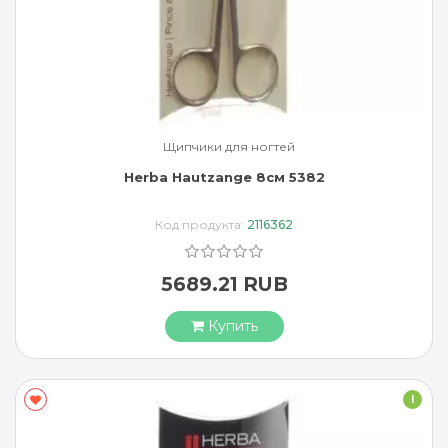
Щипчики для ногтей
Herba Hautzange 8см 5382
Код продукта:
2116362
5689.21 RUB
Купить
I