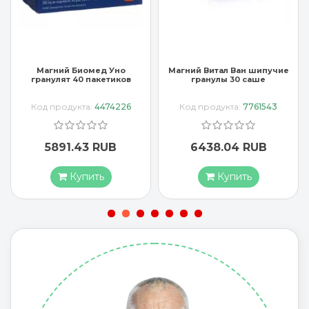
Магний Витал Ван шипучие
Магний Диаспорал Актив
ов
гранулы 30 саше
250 мг 20 шипучих таблето
со вкусом лимона
6
Код продукта:
7761543
Код продукта:
4862299
6438.04 RUB
3760.20 RUB
Купить
Купить