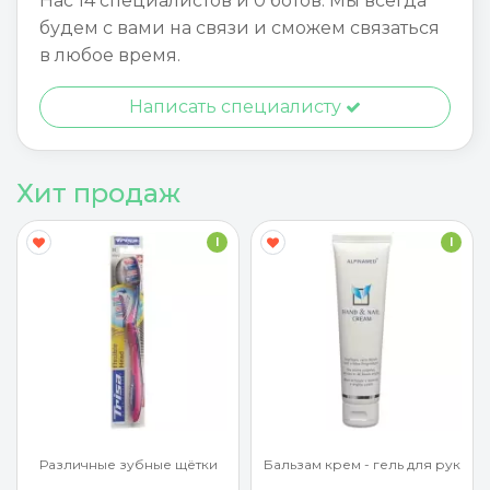
Нас 14 специалистов и 0 ботов. Мы всегда
будем с вами на связи и сможем связаться
в любое время.
Написать специалисту
Хит продаж
I
I
ые щётки
Бальзам крем - гель для рук
Бальзам крем - гель 