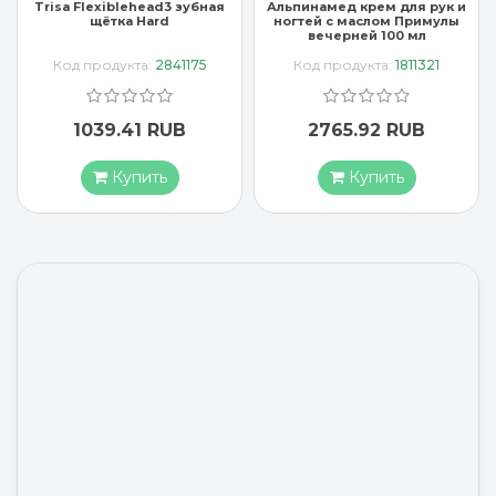
ad3 зубная
Альпинамед крем для рук и
Арроу крем для р
rd
ногтей с маслом Примулы
миндальным маслом
вечерней 100 мл
2841175
Код продукта:
1811321
Код продукта:
363
RUB
2765.92 RUB
1883.17 RU
ь
Купить
Купить