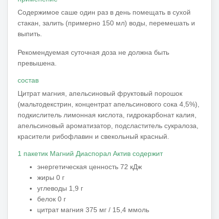
Содержимое саше один раз в день помещать в сухой
стакан, залить (примерно 150 мл) воды, перемешать и
выпить.
Рекомендуемая суточная доза не должна быть
превышена.
состав
Цитрат магния, апельсиновый фруктовый порошок
(мальтодекстрин, концентрат апельсинового сока 4,5%),
подкислитель лимонная кислота, гидрокарбонат калия,
апельсиновый ароматизатор, подсластитель сукралоза,
красители рибофлавин и свекольный красный.
1 пакетик Магний Диаспорал Актив содержит
энергетическая ценность 72 кДж
жиры 0 г
углеводы 1,9 г
белок 0 г
цитрат магния 375 мг / 15,4 ммоль