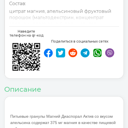
Состав:
цитрат магния
,
апельсиновый фруктовый
порошок (мальтодекстрин
,
концентрат
апельсинового сока 4
,
подкислитель
лимонная кислота
,
гидрокарбонат калия
,
Наведите
телефон на qr-код
апельсиновый ароматизатор
,
подсластитель
Поделиться в социальных сетях
сукралоза
,
красители рибофлавин и
свекольный красный
5%)
,
Magnesiumcitrat
,
Orangenfruchtpulver
(Maltodextrin
,
Orangensaftkonzentrat 4.5 %)
,
Säuerungsmittel Zitronensäure
,
Kaliumhydrogencarbonat
,
Orangenaroma
,
Описание
Süsstoff Sucralose
,
Farbstoffe Riboflavin und
Beetenrot
Питьевые гранулы Магний Диаспорал Актив со вкусом
апельсина содержат 375 мг магния в качестве пищевой