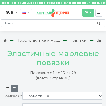
авиа доставка товаров для здоровья из Швейцарии! •
RUB
Профилактика и уход
Повязки
Bind
Эластичные марлевые
повязки
Показано с 1 по 15 из 29
(всего 2 страниц)
Сортировка: