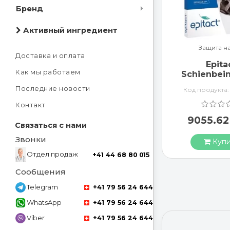
Бренд
Активный ингредиент
Защита н
Доставка и оплата
Epita
Как мы работаем
Schienbei
Druck 
Последние новости
Код продукта
Schienbein
Контакт
9055.6
Связаться с нами
Звонки
Купи
Отдел продаж
+41 44 68 80 015
Сообщения
Telegram
+41 79 56 24 644
WhatsApp
+41 79 56 24 644
Viber
+41 79 56 24 644