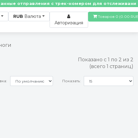
ные отправления с трек-номером для отслеживания! •
RUB
Валюта
Товаров 0 (0.00
Авторизация
ноги
Показано с 1 по 2 из 2
(всего 1 страниц)
вка:
Показать: