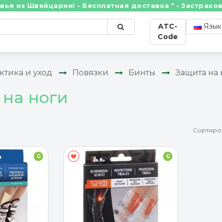
з Швейцарии! • Бесплатная доставка * • Застрахован
ATC-
Язык
Code
тика и уход
Повязки
Бинты
Защита на 
 на ноги
Сортиро
G
G