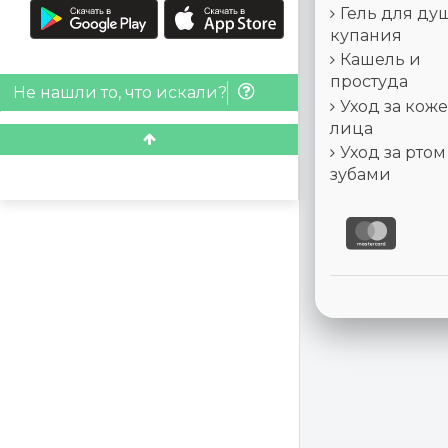
Гель для ду
купания
Кашель и
простуда
Не нашли то, что искали?
Уход за кож
лица
Уход за ртом
зубами