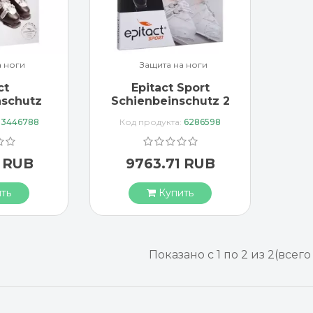
а ноги
Защита на ноги
ct
Epitact Sport
nschutz
Schienbeinschutz 2
aufs
штуки
:
3446788
Код продукта:
6286598
 2 штуки
2 RUB
9763.71 RUB
ть
Купить
Показано с 1 по 2 из 2
(всего