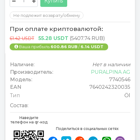
Купить
Не подлежит возврату/обмену
При оплате криптовалютой:
55.28 USDT
(5407.74 RUB)
61.42 USDT
Ваша прибыль
600.86 RUB
/
6.14 USDT
Наличие:
Нет в наличии
Производитель:
PURALPINA AG
Модель:
7740546
EAN
7640242320035
Тип
Öl
Состав:
Наведите
телефон на qr-код
Поделиться в социальных сетях