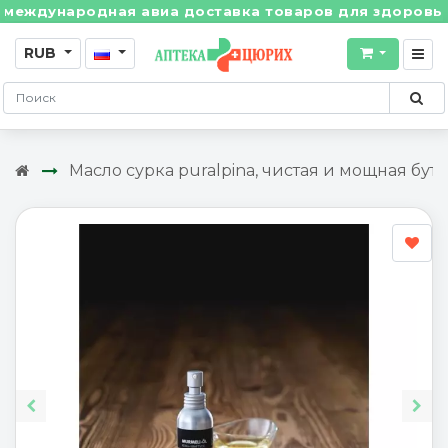
ждународная авиа доставка товаров для здоровья из 
RUB
Масло сурка puralpina, чистая и мощная буты