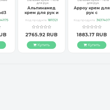
для рук
ед
Арроу крем для
ВИТАМИН D3
ук и
рук с
WILD Спрей
слом
миндальным
1000 МЕ
811321
Код продукта:
3637407
Код продукта:
7836056
ы
маслом 65 мл
веганский
0 мл
RUB
1883.17 RUB
3318.75 RUB
Купить
Купить