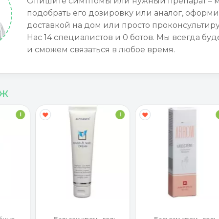
Опишите симптомы или нужный препарат – 
подобрать его дозировку или аналог, оформи
доставкой на дом или просто проконсультиру
Нас 14 специалистов и 0 ботов. Мы всегда буд
и сможем связаться в любое время.
аж
I
I
 гель
Бальзам крем - гель