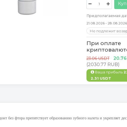
Куп
Предполагаемая дат
21.08.2026 - 28.08.2026
Не подлежит возв
При оплате
криптовалют
20.7
23.06 USDT
(2030.77 RUB)
Ваша прибыль
2
2.31 USDT
донт без фтора препятствует образованию зубного налета и укрепляет дес