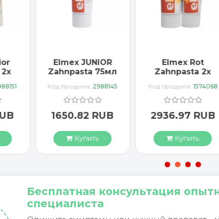
IOR
Elmex Rot
Elmex Rot
75мл
Zahnpasta 2x
Zahnpasta 75мл
75мл
88145
Код продукта:
1574068
Код продукта:
1566465
RUB
2936.97 RUB
1646.75 RUB
Купить
Купить
Бесплатная консультация опыт
специалиста