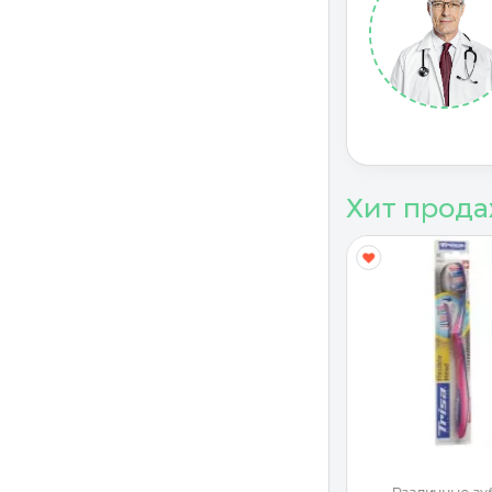
Хит прод
G
I
Различные зубные
Бальзам крем -