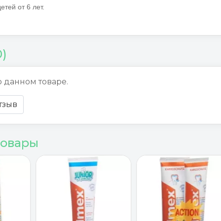
етей от 6 лет.
0)
о данном товаре.
тзыв
товары