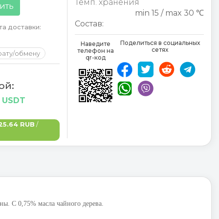
Темп. хранения
ить
min 15 / max 30 ℃
Состав:
а доставки:
Поделиться в социальных
Наведите
сетях
телефон на
рату/обмену
qr-код
ой:
6 USDT
25.64 RUB
/
ны. С 0,75% масла чайного дерева.