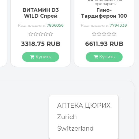
препараты
Гино-
Кайа гель для
Тардиферон 100
диафрагмы 60 г
драже
Код продукта:
7794339
Код продукта:
7823035
6611.93 RUB
4330.86 RUB
Купить
Купить
АПТЕКА ЦЮРИХ
Zurich
Switzerland