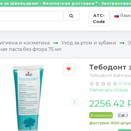
ейцарии! • Бесплатная доставка * • Застрахованные 
ATC-
Язык
Code
игиена и косметика
Уход за ртом и зубами
З
ная паста без фтора 75 мл
Тебодонт з
Tebodont Zahnpas
0 от
Написать отзыв
2256.42
В наличии
Cat. I
Доступно 1000 штук