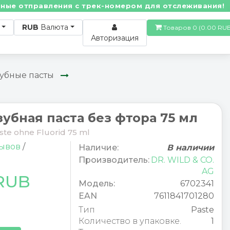
отправления с трек-номером для отслеживания! • По 
RUB
Валюта
Товаров 0 (0.00
Авторизация
убные пасты
убная паста без фтора 75 мл
te ohne Fluorid 75 ml
зывов
/
Наличие:
В наличии
Производитель:
DR. WILD & CO.
AG
 RUB
Модель:
6702341
EAN
7611841701280
Тип
Paste
Количество в упаковке.
1