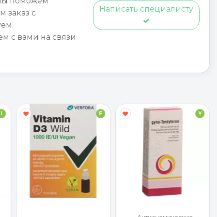
мы поможем
Написать специалисту
м заказ с
ем.
ем с вами на связи
F
Y
F
Антианемические