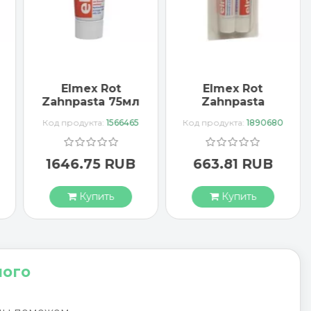
Elmex Rot
Elmex Sensitive
Zahnpasta
Plus Zahnpasta
Taschenset 2x
2x 75мл
Код продукта:
1890680
Код продукта:
1574080
12мл
663.81 RUB
2936.97 RUB
Купить
Купить
ного