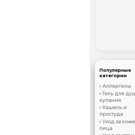
Популярные
категории
Аллергены
Гель для ду
купания
Кашель и
простуда
Уход за кож
лица