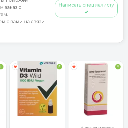
мы поможем
Написать специалисту
м заказ с
ем.
ем с вами на связи
I
F
Y
Антианемические