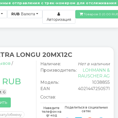
е отправления с трек-номером для отслеживания! • П
RUB
Валюта
Товаров 0 (0.00
Авторизация
XTRA LONGU 20MX12C
зывов
/
Наличие:
Нет в наличии
Производитель:
LOHMANN &
RAUSCHER AG
4 RUB
Модель:
1038855
EAN
4021447250571
t. G
Состав:
ить
Поделиться в социальных
Наведите
сетях
телефон на
рату/обмену
qr-код