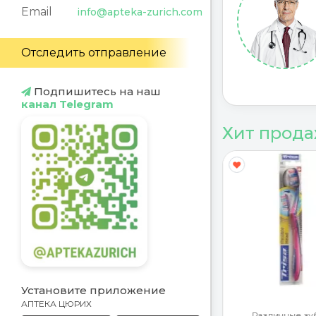
Email
info@apteka-zurich.com
Отследить отправление
Подпишитесь на наш
канал Telegram
Хит прод
Y
G
Установите приложение
АПТЕКА ЦЮРИХ
ротекторы
Различные зу