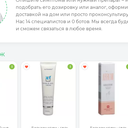
Опишите симптомы или нужный препарат – 
подобрать его дозировку или аналог, оформи
доставкой на дом или просто проконсультиру
Нас 14 специалистов и 0 ботов. Мы всегда буд
и сможем связаться в любое время.
аж
I
I
бные
Бальзам крем - гель
Бальзам крем - гель