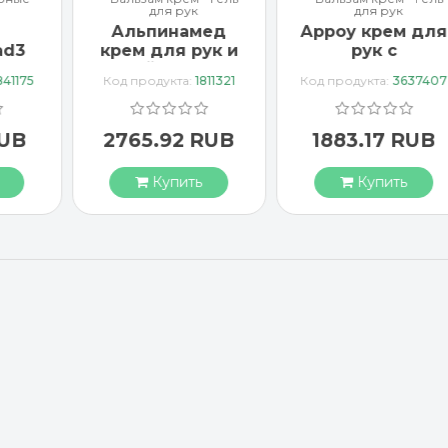
для рук
для рук
Альпинамед
Арроу крем для
ad3
крем для рук и
рук с
тка
ногтей с маслом
миндальным
841175
Код продукта:
1811321
Код продукта:
3637407
Примулы
маслом 65 мл
вечерней 100 мл
RUB
2765.92 RUB
1883.17 RUB
Купить
Купить