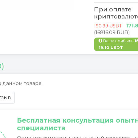
При оплате
криптовалют
171.
190.99 USDT
(16816.09 RUB)
Ваша прибыль
1
19.10 USDT
0)
о данном товаре.
тзыв
Бесплатная консультация опыт
специалиста