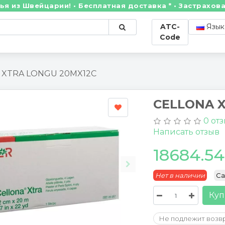
Швейцарии! • Бесплатная доставка * • Застрахованны
ATC-
Язык
Code
 XTRA LONGU 20MX12C
CELLONA 
0 от
Написать отзыв
18684.5
Нет в наличии
Ca
Куп
Не подлежит возв