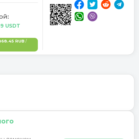
ой:
89 USDT
868.45 RUB
/
ного