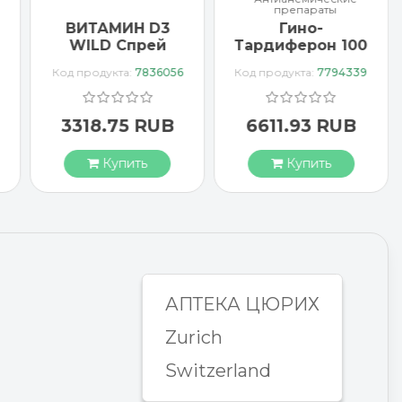
препараты
ВИТАМИН D3
Гино-
WILD Спрей
Тардиферон 100
1000 МЕ
драже
Код продукта:
7836056
Код продукта:
7794339
веганский
3318.75 RUB
6611.93 RUB
Купить
Купить
АПТЕКА ЦЮРИХ
Zurich
Switzerland