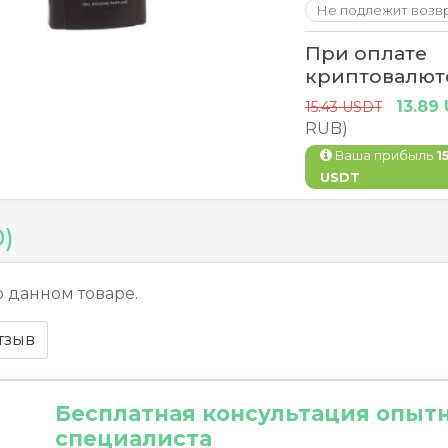
Не подлежит возв
При оплате
криптовалют
13.89
15.43 USDT
RUB)
Ваша прибыль
1
USDT
0)
о данном товаре.
тзыв
Бесплатная консультация опыт
специалиста