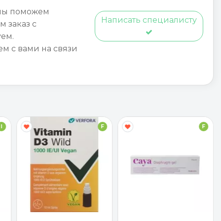
мы поможем
Написать специалисту
м заказ с
ем.
ем с вами на связи
I
F
F