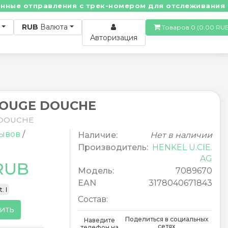
е отправления с трек-номером для отслеживания! • П
RUB
Валюта
Товаров 0 (0.00
Авторизация
ROUGE DOUCHE
 DOUCHE
зывов
/
Наличие:
Нет в наличии
Производитель:
HENKEL U.CIE.
AG
 RUB
Модель:
7089670
EAN
3178040671843
. I
Состав:
ить
Поделиться в социальных
Наведите
сетях
телефон на