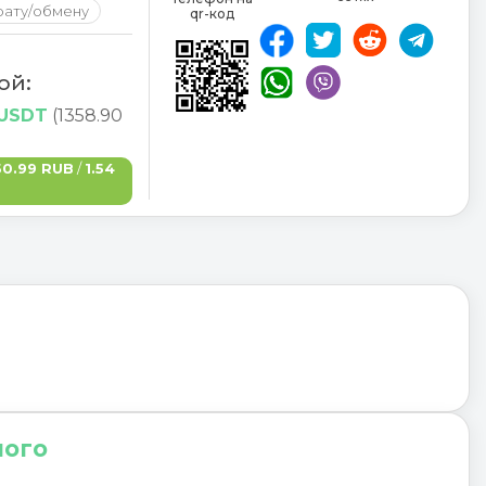
рату/обмену
qr-код
ой:
 USDT
(1358.90
50.99 RUB
/
1.54
ного