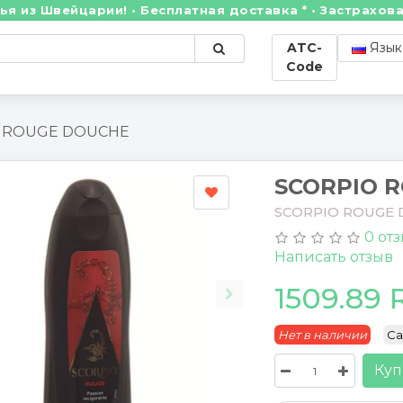
Швейцарии! • Бесплатная доставка * • Застрахованны
ATC-
Язык
Code
 ROUGE DOUCHE
SCORPIO 
SCORPIO ROUGE
0 от
Написать отзыв
1509.89
Нет в наличии
Cat
Куп