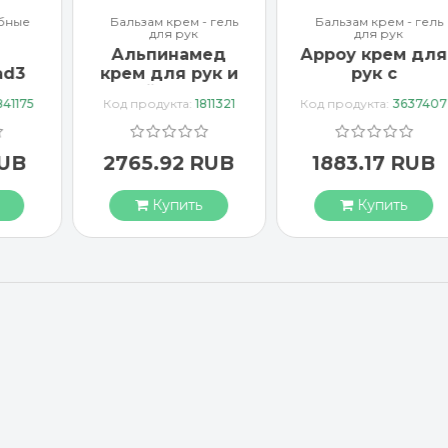
бные
Бальзам крем - гель
Бальзам крем - гель
для рук
для рук
Альпинамед
Арроу крем для
ad3
крем для рук и
рук с
тка
ногтей с маслом
миндальным
841175
Код продукта:
1811321
Код продукта:
3637407
Примулы
маслом 65 мл
вечерней 100 мл
RUB
2765.92 RUB
1883.17 RUB
Купить
Купить