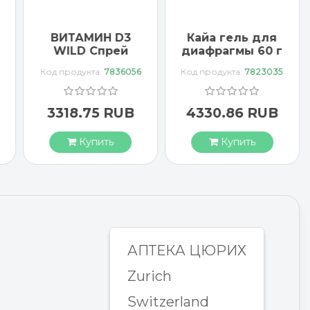
ВИТАМИН D3
Кайа гель для
WILD Спрей
диафрагмы 60 г
1000 МЕ
Код продукта:
7836056
Код продукта:
7823035
веганский
3318.75 RUB
4330.86 RUB
Купить
Купить
АПТЕКА ЦЮРИХ
Zurich
Switzerland