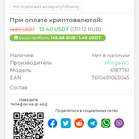
Не подлежит возврату/обмену
При оплате криптовалютой:
13.40 USDT
(1311.12 RUB)
14.89 USDT
Ваша прибыль
145.68 RUB
/
1.49 USDT
Наличие:
Нет в наличии
Производитель:
Morga AG
Модель:
6187761
EAN
7610491063045
Состав:
Наведите
телефон на qr-код
Поделиться в социальных сетях