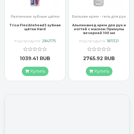
Различные зубные щётки
Бальзам крем - гель для рук
Trisa Flexiblehead3 зубная
Альпинамед крем для рук и
щётка Hard
ногтей с маслом Примулы
вечерней 100 мл
Код продукта:
2841175
Код продукта:
1811321
1039.41 RUB
2765.92 RUB
Купить
Купить