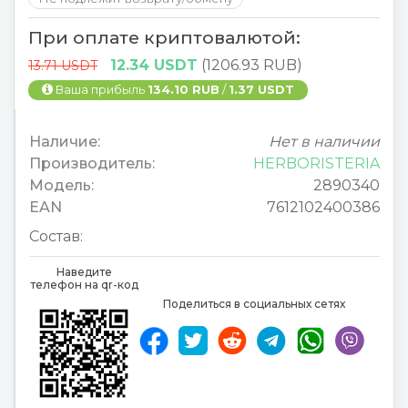
При оплате криптовалютой:
12.34 USDT
(1206.93 RUB)
13.71 USDT
Ваша прибыль
134.10 RUB
/
1.37 USDT
Наличие:
Нет в наличии
Производитель:
HERBORISTERIA
Модель:
2890340
EAN
7612102400386
Состав:
Наведите
телефон на qr-код
Поделиться в социальных сетях