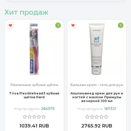
Хит продаж
I
I
Различные зубные щётки
Бальзам крем - гель для рук
Trisa Flexiblehead3 зубная
Альпинамед крем для рук и
щётка Hard
ногтей с маслом Примулы
вечерней 100 мл
Код продукта:
2841175
Код продукта:
1811321
1039.41 RUB
2765.92 RUB