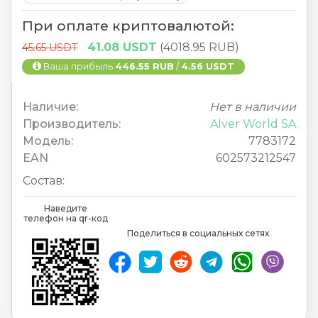
При оплате криптовалютой:
41.08 USDT
(4018.95 RUB)
45.65 USDT
Ваша прибыль
446.55 RUB
/
4.56 USDT
Наличие:
Нет в наличии
Производитель:
Alver World SA
Модель:
7783172
EAN
602573212547
Состав:
Наведите
телефон на qr-код
Поделиться в социальных сетях