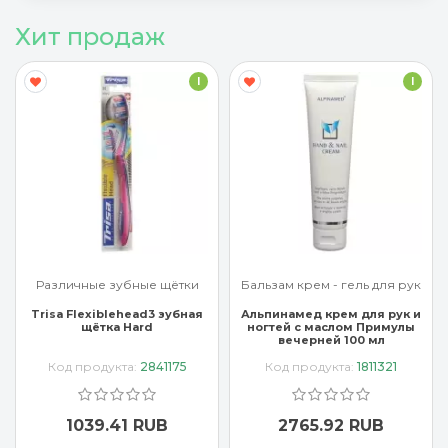
Хит продаж
I
I
Различные зубные щётки
Бальзам крем - гель для рук
Trisa Flexiblehead3 зубная
Альпинамед крем для рук и
щётка Hard
ногтей с маслом Примулы
вечерней 100 мл
Код продукта:
2841175
Код продукта:
1811321
1039.41 RUB
2765.92 RUB